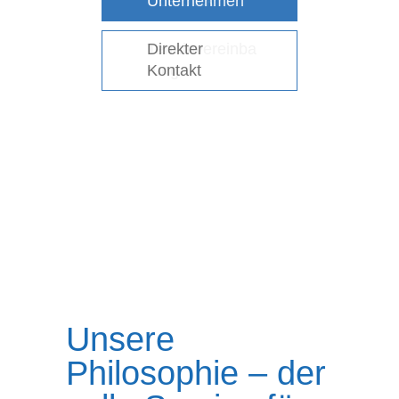
Unternehmen
Überblick
Unser
Stellenangebot
Direkter
Terminvereinba
Kontakt
rung
Jetzt bewerben
1
2
3
Unsere
Philosophie – der